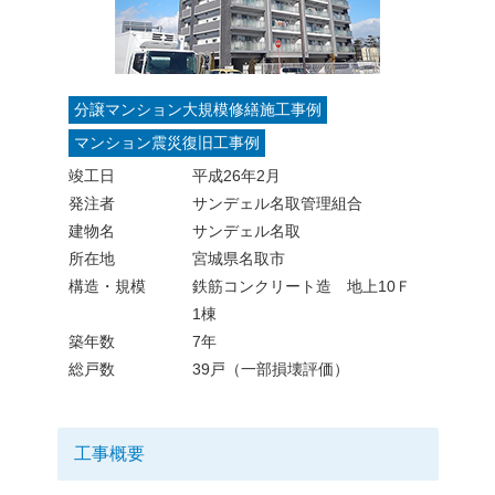
分譲マンション大規模修繕施工事例
マンション震災復旧工事例
竣工日
平成26年2月
発注者
サンデェル名取管理組合
建物名
サンデェル名取
所在地
宮城県名取市
構造・規模
鉄筋コンクリート造 地上10Ｆ
1棟
築年数
7年
総戸数
39戸（一部損壊評価）
工事概要