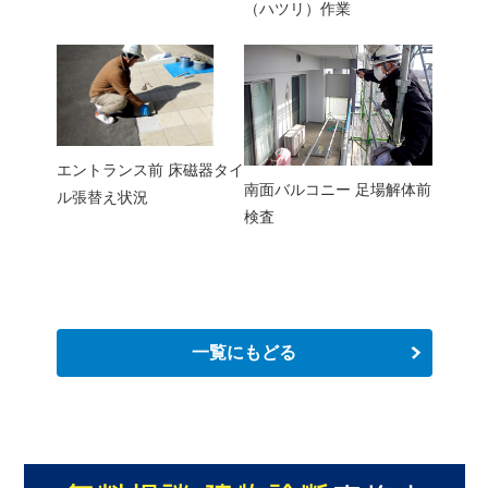
（ハツリ）作業
エントランス前 床磁器タイ
南面バルコニー 足場解体前
ル張替え状況
検査
一覧にもどる