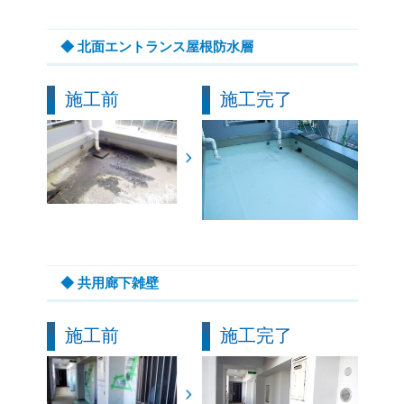
◆ 北面エントランス屋根防水層
施工前
施工完了
◆ 共用廊下雑壁
施工前
施工完了