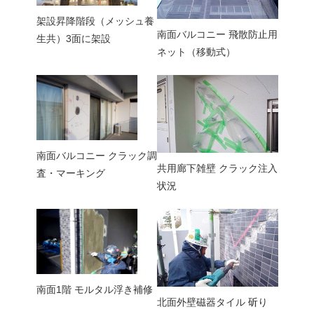
架設昇降階段（メッシュ養
南面バルコニー 飛散防止用
生共）3面に架設
ネット（移動式）
南面バルコニー クラック調
共用廊下雑壁 クラック注入
査・マーキング
状況
南面1階 モルタル浮き補修
北面外壁磁器タイル 斫り