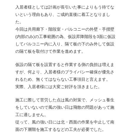
入居者様としては計画が長引いた事によりもう待てな
いという理由もあり、ご成約直後に着工となりまし
た。
今回は共用廊下・階段室・バルコニーの外壁・手摺壁
(内部のみ)の工事範囲の為、仮設昇降階段を3面に仮設
してバルコニー内に入り、隔て板の下のみ外して仮設
の隔て板を取付けて作業を進めます。
仮設の隔て板を設置すると作業する側の負担は増えま
すが、何より、入居者様のプライバシー確保が優先さ
れるため、無くてはならない工事項目と言えます。
実際、入居者様には大変ご好評を頂きました。
施工に際して苦労した点は風の対策で、メッシュ養生
をしていないので風の強い日は飛散の問題があって施
工に適しません。
従って、風の強い日には北・西面の作業を中止して南
面の下層階を施工するなどの工夫が必要でした。