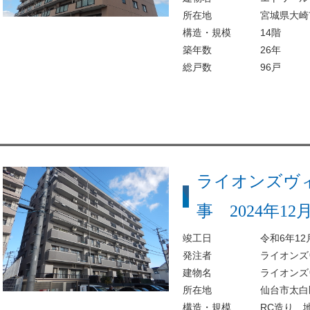
所在地
宮城県大崎
構造・規模
14階
築年数
26年
総戸数
96戸
ライオンズヴ
事 2024年12
竣工日
令和6年12
発注者
ライオンズ
建物名
ライオンズ
所在地
仙台市太白区
構造・規模
RC造り 