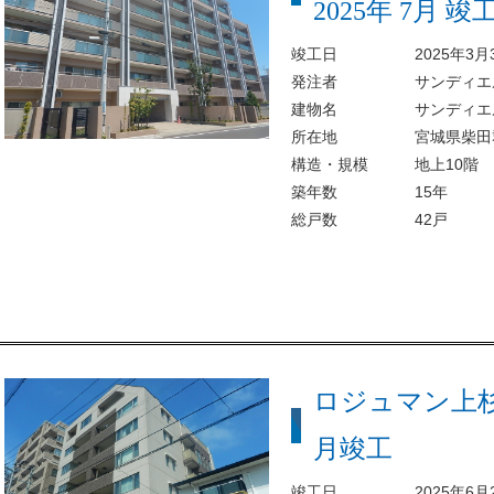
2025年 7月 竣
竣工日
2025年3
発注者
サンディエ
建物名
サンディエ
所在地
宮城県柴田郡
構造・規模
地上10階
築年数
15年
総戸数
42戸
ロジュマン上杉
月竣工
竣工日
2025年6月