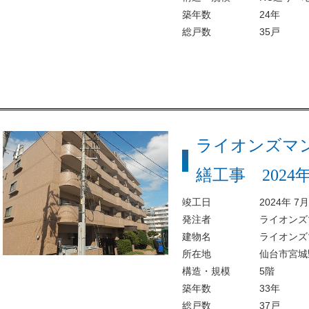
築年数
24年
総戸数
35戸
ライオンズマ
繕工事 2024
竣工日
2024年 7月
発注者
ライオンズ
建物名
ライオンズ
所在地
仙台市宮城
構造・規模
5階
築年数
33年
総戸数
37戸