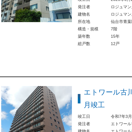
発注者
ロジュマン
建物名
ロジュマン
所在地
仙台市青葉
構造・規模
7階
築年数
15年
総戸数
12戸
エトワール古川
月竣工
竣工日
令和7年3
発注者
エトワール
建物名
エトワール