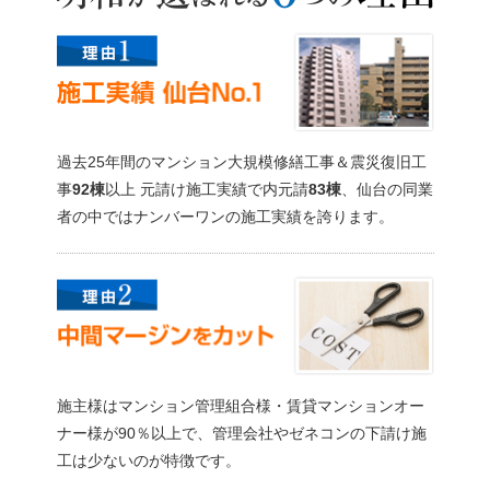
過去25年間のマンション大規模修繕工事＆震災復旧工
事
92棟
以上 元請け施工実績で内元請
83棟
、仙台の同業
者の中ではナンバーワンの施工実績を誇ります。
施主様はマンション管理組合様・賃貸マンションオー
ナー様が90％以上で、管理会社やゼネコンの下請け施
工は少ないのが特徴です。