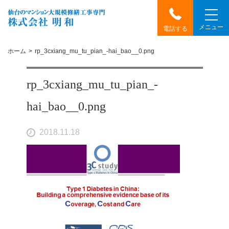
メニュー
電話する
ホーム
rp_3cxiang_mu_tu_pian_-hai_bao__0.png
rp_3cxiang_mu_tu_pian_-
hai_bao__0.png
2018.11.18