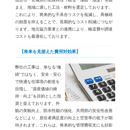
仙台市・宮城県の気候特性（積雪・凍結・湿度）を踏
まえ、地域に適した工法・材料を選定しております。
これにより、将来的な不具合リスクを低減し、再修繕
の頻度を抑えることで、長期的なコスト削減につなが
ります。地元協力業者との連携により、輸送費や調達
コストも最適化しております。
【将来を見据えた費用対効果】
弊社の工事は、単なる“修
繕”ではなく、安全・安心
で快適な住環境の創造を
目指し、“資産価値の維
持・向上”を目的とした投
資と捉えております。外
観の美観向上、防水性能の強化、共用部の安全性改善
などにより、居住者満足度の向上と空室率の低下が期
待されます。これらは、将来的な管理費収支にも好影