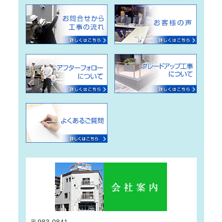
〒983-0841