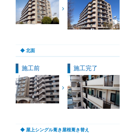
◆ 北面
施工前
施工完了
◆ 屋上シングル葺き屋根葺き替え