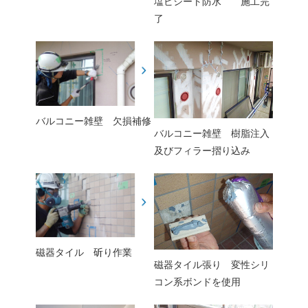
塩ビシート防水 施工完
了
バルコニー雑壁 欠損補修
バルコニー雑壁 樹脂注入
及びフィラー摺り込み
磁器タイル 斫り作業
磁器タイル張り 変性シリ
コン系ボンドを使用