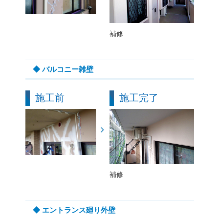
補修
◆ バルコニー雑壁
施工前
施工完了
補修
◆ エントランス廻り外壁