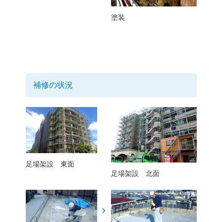
塗装
補修の状況
足場架設 東面
足場架設 北面