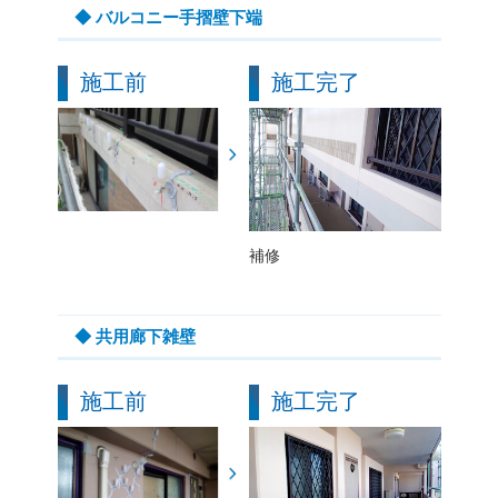
◆ バルコニー手摺壁下端
施工前
施工完了
補修
◆ 共用廊下雑壁
施工前
施工完了