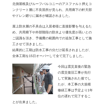
北側屋根及びルーフバルコニーのアスファルト押えコ
ンクリート層に不良箇所が見られ、共用廊下の軒天部
やドレン廻りに漏水が確認されました。
屋上防水層の不具合は入居者様に直接影響を与えるた
め、共用廊下や外部階段の防水より優先度が高いとの
ご認識を頂き、予備費の範囲内での追加工事として施
工させて頂きました。
結果的に工期は防水工事の分だけ延長されましたが、
全体工期を15日オーバーして全て完了しました。
今回は震災直後の緊急
の震災復旧工事が先行
して実施された後でし
たが、本工事の大規模
修繕工事は予定より1年
位の遅れで完了するこ
とが出来ました。