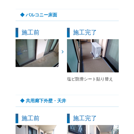
◆ バルコニー床面
施工前
施工完了
塩ビ防滑シート貼り替え
◆ 共用廊下外壁・天井
施工前
施工完了