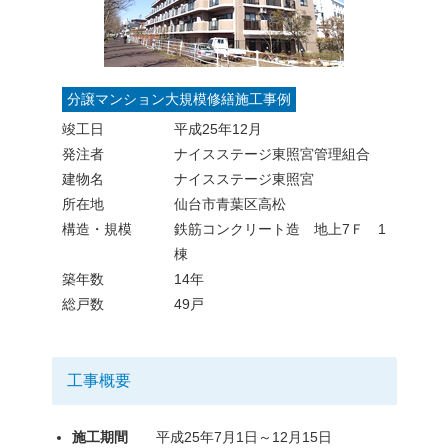
分譲マンション大規模修繕施工事例
竣工日
平成25年12月
発注者
ナイスステージ東照宮管理組合
建物名
ナイスステージ東照宮
所在地
仙台市青葉区高松
構造・規模
鉄筋コンクリート造 地上7Ｆ 1
棟
築年数
14年
総戸数
49戸
工事概要
施工期間
平成25年7月1日～12月15日