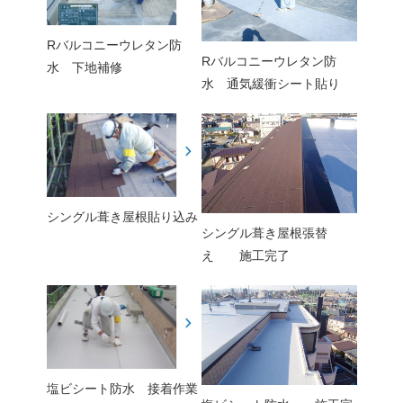
Rバルコニーウレタン防
Rバルコニーウレタン防
水 下地補修
水 通気緩衝シート貼り
シングル葺き屋根貼り込み
シングル葺き屋根張替
え 施工完了
塩ビシート防水 接着作業