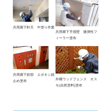
共用廊下軒天 中塗り作業
共用廊下手摺壁 微弾性フ
ィーラー塗布
共用廊下鉄部 エポキシ錆
外構ウッドフェンス オス
止め塗布
モ(自然塗料)塗布