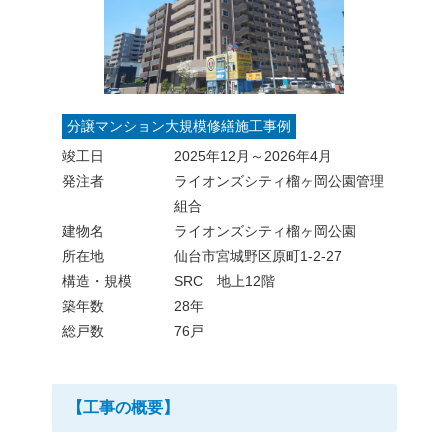
分譲マンション大規模修繕施工事例
竣工日
2025年12月～2026年4月
発注者
ライオンズシティ榴ヶ岡公園管理
組合
建物名
ライオンズシティ榴ヶ岡公園
所在地
仙台市宮城野区原町1-2-27
構造・規模
SRC 地上12階
築年数
28年
総戸数
76戸
【工事の概要】