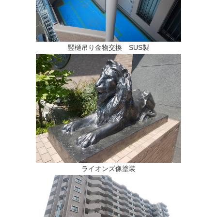
竪樋吊り金物交換 SUS製
ライオンズ像塗装