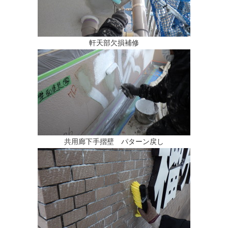
軒天部欠損補修
共用廊下手摺壁 パターン戻し