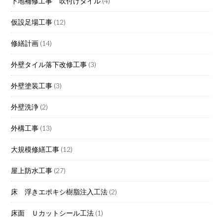
下地補修工事 吹付けタイル
(4)
仮設足場工事
(12)
修繕計画
(14)
外壁タイル落下改修工事
(3)
外壁塗装工事
(3)
外壁洗浄
(2)
外構工事
(13)
大規模修繕工事
(12)
屋上防水工事
(27)
床 浮きエポキシ樹脂注入工法
(2)
床面 Ｕカットシール工法
(1)