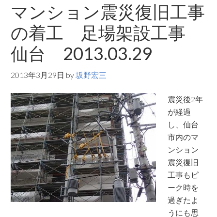
マンション震災復旧工事
の着工 足場架設工事
仙台 2013.03.29
2013年3月29日
by
坂野宏三
震災後2年
が経過
し、仙台
市内のマ
ンション
震災復旧
工事もピ
ーク時を
過ぎたよ
うにも思