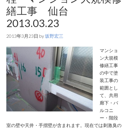
繕工事 仙台
2013.03.23
2013年3月23日
by
坂野宏三
マンショ
ン大規模
修繕工事
の中で塗
装工事の
範囲とし
て、共用
廊下・バ
ルコニ
ー・階段
室の壁や天井・手摺壁が含まれます。現在では刺激臭の