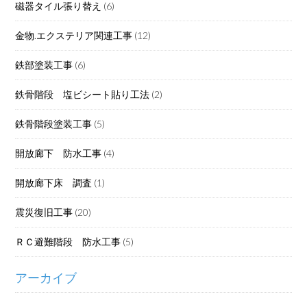
磁器タイル張り替え
(6)
金物.エクステリア関連工事
(12)
鉄部塗装工事
(6)
鉄骨階段 塩ビシート貼り工法
(2)
鉄骨階段塗装工事
(5)
開放廊下 防水工事
(4)
開放廊下床 調査
(1)
震災復旧工事
(20)
ＲＣ避難階段 防水工事
(5)
アーカイブ