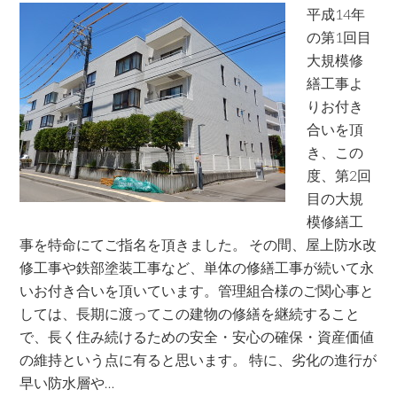
平成14年
の第1回目
大規模修
繕工事よ
りお付き
合いを頂
き、この
度、第2回
目の大規
模修繕工
事を特命にてご指名を頂きました。 その間、屋上防水改
修工事や鉄部塗装工事など、単体の修繕工事が続いて永
いお付き合いを頂いています。管理組合様のご関心事と
しては、長期に渡ってこの建物の修繕を継続すること
で、長く住み続けるための安全・安心の確保・資産価値
の維持という点に有ると思います。 特に、劣化の進行が
早い防水層や…