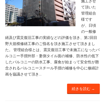
施工させ
て頂いた
管理組合
様です
が、日頃
の一般修
繕及び震災復旧工事の実績などの評価を頂き、第2回目
野大規模修繕工事のご指名を頂き施工させて頂きまし
た。 管理組合様とは、震災復旧工事で未施工になったバ
ルコニー手摺外部・妻側タイル面の補修、防水性の低下
したバルコニーの防水工事、腐食が始まって安全性が懸
念されるバルコニースチール手摺の補修を中心に修繕計
画を協議させて頂き…
続きを読む →