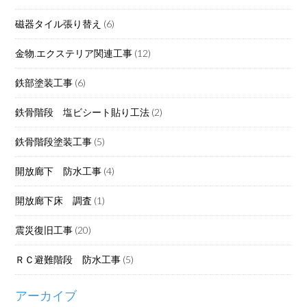
磁器タイル張り替え
(6)
金物.エクステリア関連工事
(12)
鉄部塗装工事
(6)
鉄骨階段 塩ビシート貼り工法
(2)
鉄骨階段塗装工事
(5)
開放廊下 防水工事
(4)
開放廊下床 調査
(1)
震災復旧工事
(20)
ＲＣ避難階段 防水工事
(5)
アーカイブ